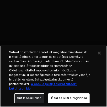
egyéniségek,
különböző
álmokkal,
vágyakkal, de egy
dolog biztosan
összetartja őket:
imádják ahol élnek,
a fővárost,
Budapestet!Az
Sütiket használunk az oldalunk megfelelő működésének
epizódokban a
biztosításához, a tartalmak és hirdetések személyre
szereplők
szabásához, közösségi média funkciók felkínálásához és
az oldalunk látogatottságának elemzéséhez.
mindennapjai
Oldalhasználattal kapcsolatos információkat is
láthatók, non-stop
megosztunk a közösségi média területén tevékenykedő, a
követve az
hirdetési és elemzési szolgáltatásokat nyújtó
eseményeket.
partnereinkkel.
A cookie (süti) tájékoztatóért
kattintson ide.
Fellángolások,
vonzódások, igaz
Sütik beállítása
Összes süti elfogadása
szerelmek,