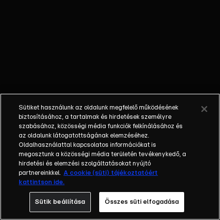
egyéniségek,
különböző
álmokkal,
vágyakkal, de egy
dolog biztosan
összetartja őket:
imádják ahol élnek,
a fővárost,
Budapestet!Az
Sütiket használunk az oldalunk megfelelő működésének
epizódokban a
biztosításához, a tartalmak és hirdetések személyre
szereplők
szabásához, közösségi média funkciók felkínálásához és
az oldalunk látogatottságának elemzéséhez.
mindennapjai
Oldalhasználattal kapcsolatos információkat is
láthatók, non-stop
megosztunk a közösségi média területén tevékenykedő, a
követve az
hirdetési és elemzési szolgáltatásokat nyújtó
eseményeket.
partnereinkkel.
A cookie (süti) tájékoztatóért
kattintson ide.
Fellángolások,
vonzódások, igaz
Sütik beállítása
Összes süti elfogadása
szerelmek,