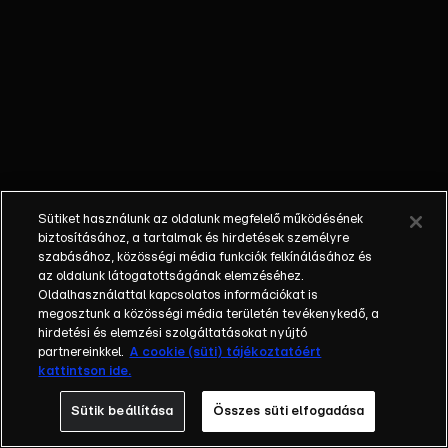
egyéniségek,
különböző
álmokkal,
vágyakkal, de egy
dolog biztosan
összetartja őket:
imádják ahol élnek,
a fővárost,
Budapestet!Az
Sütiket használunk az oldalunk megfelelő működésének
epizódokban a
biztosításához, a tartalmak és hirdetések személyre
szereplők
szabásához, közösségi média funkciók felkínálásához és
az oldalunk látogatottságának elemzéséhez.
mindennapjai
Oldalhasználattal kapcsolatos információkat is
láthatók, non-stop
megosztunk a közösségi média területén tevékenykedő, a
követve az
hirdetési és elemzési szolgáltatásokat nyújtó
eseményeket.
partnereinkkel.
A cookie (süti) tájékoztatóért
kattintson ide.
Fellángolások,
vonzódások, igaz
Sütik beállítása
Összes süti elfogadása
szerelmek,