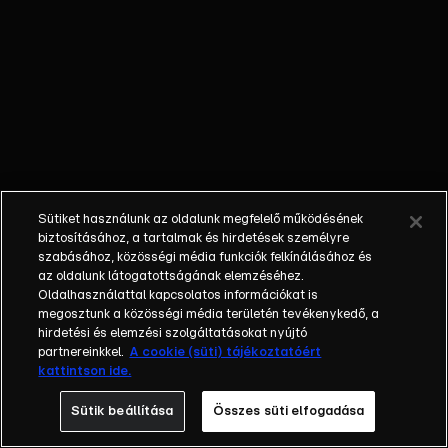
egyéniségek,
különböző
álmokkal,
vágyakkal, de egy
dolog biztosan
összetartja őket:
imádják ahol élnek,
a fővárost,
Budapestet!Az
Sütiket használunk az oldalunk megfelelő működésének
epizódokban a
biztosításához, a tartalmak és hirdetések személyre
szereplők
szabásához, közösségi média funkciók felkínálásához és
az oldalunk látogatottságának elemzéséhez.
mindennapjai
Oldalhasználattal kapcsolatos információkat is
láthatók, non-stop
megosztunk a közösségi média területén tevékenykedő, a
követve az
hirdetési és elemzési szolgáltatásokat nyújtó
eseményeket.
partnereinkkel.
A cookie (süti) tájékoztatóért
kattintson ide.
Fellángolások,
vonzódások, igaz
Sütik beállítása
Összes süti elfogadása
szerelmek,