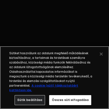
egyéniségek,
különböző
álmokkal,
vágyakkal, de egy
dolog biztosan
összetartja őket:
imádják ahol élnek,
a fővárost,
Budapestet!Az
Sütiket használunk az oldalunk megfelelő működésének
epizódokban a
biztosításához, a tartalmak és hirdetések személyre
szereplők
szabásához, közösségi média funkciók felkínálásához és
az oldalunk látogatottságának elemzéséhez.
mindennapjai
Oldalhasználattal kapcsolatos információkat is
láthatók, non-stop
megosztunk a közösségi média területén tevékenykedő, a
követve az
hirdetési és elemzési szolgáltatásokat nyújtó
eseményeket.
partnereinkkel.
A cookie (süti) tájékoztatóért
kattintson ide.
Fellángolások,
vonzódások, igaz
Sütik beállítása
Összes süti elfogadása
szerelmek,