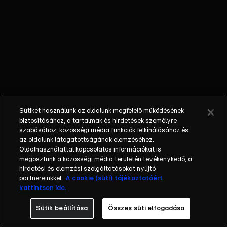
egyéniségek,
különböző
álmokkal,
vágyakkal, de egy
dolog biztosan
összetartja őket:
imádják ahol élnek,
a fővárost,
Budapestet!Az
Sütiket használunk az oldalunk megfelelő működésének
epizódokban a
biztosításához, a tartalmak és hirdetések személyre
szereplők
szabásához, közösségi média funkciók felkínálásához és
az oldalunk látogatottságának elemzéséhez.
mindennapjai
Oldalhasználattal kapcsolatos információkat is
láthatók, non-stop
megosztunk a közösségi média területén tevékenykedő, a
követve az
hirdetési és elemzési szolgáltatásokat nyújtó
eseményeket.
partnereinkkel.
A cookie (süti) tájékoztatóért
kattintson ide.
Fellángolások,
vonzódások, igaz
Sütik beállítása
Összes süti elfogadása
szerelmek,