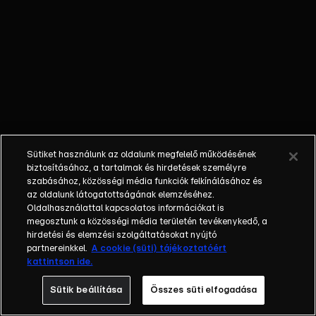
egyéniségek,
különböző
álmokkal,
vágyakkal, de egy
dolog biztosan
összetartja őket:
imádják ahol élnek,
a fővárost,
Budapestet!Az
Sütiket használunk az oldalunk megfelelő működésének
epizódokban a
biztosításához, a tartalmak és hirdetések személyre
szereplők
szabásához, közösségi média funkciók felkínálásához és
az oldalunk látogatottságának elemzéséhez.
mindennapjai
Oldalhasználattal kapcsolatos információkat is
láthatók, non-stop
megosztunk a közösségi média területén tevékenykedő, a
követve az
hirdetési és elemzési szolgáltatásokat nyújtó
eseményeket.
partnereinkkel.
A cookie (süti) tájékoztatóért
kattintson ide.
Fellángolások,
vonzódások, igaz
Sütik beállítása
Összes süti elfogadása
szerelmek,