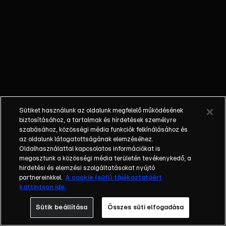
egyéniségek,
különböző
álmokkal,
vágyakkal, de egy
dolog biztosan
összetartja őket:
imádják ahol élnek,
a fővárost,
Budapestet!Az
Sütiket használunk az oldalunk megfelelő működésének
epizódokban a
biztosításához, a tartalmak és hirdetések személyre
szereplők
szabásához, közösségi média funkciók felkínálásához és
az oldalunk látogatottságának elemzéséhez.
mindennapjai
Oldalhasználattal kapcsolatos információkat is
láthatók, non-stop
megosztunk a közösségi média területén tevékenykedő, a
követve az
hirdetési és elemzési szolgáltatásokat nyújtó
eseményeket.
partnereinkkel.
A cookie (süti) tájékoztatóért
kattintson ide.
Fellángolások,
vonzódások, igaz
Sütik beállítása
Összes süti elfogadása
szerelmek,