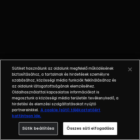
egyéniségek,
különböző
álmokkal,
vágyakkal, de egy
dolog biztosan
összetartja őket:
imádják ahol élnek,
a fővárost,
Budapestet!Az
Sütiket használunk az oldalunk megfelelő működésének
epizódokban a
biztosításához, a tartalmak és hirdetések személyre
szereplők
szabásához, közösségi média funkciók felkínálásához és
az oldalunk látogatottságának elemzéséhez.
mindennapjai
Oldalhasználattal kapcsolatos információkat is
láthatók, non-stop
megosztunk a közösségi média területén tevékenykedő, a
követve az
hirdetési és elemzési szolgáltatásokat nyújtó
eseményeket.
partnereinkkel.
A cookie (süti) tájékoztatóért
kattintson ide.
Fellángolások,
vonzódások, igaz
Sütik beállítása
Összes süti elfogadása
szerelmek,