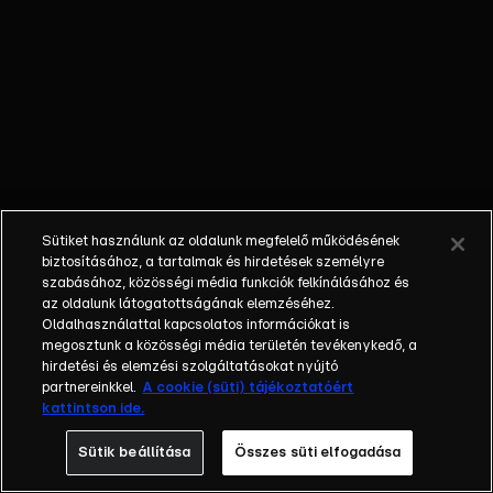
egyéniségek,
különböző
álmokkal,
vágyakkal, de egy
dolog biztosan
összetartja őket:
imádják ahol élnek,
a fővárost,
Budapestet!Az
Sütiket használunk az oldalunk megfelelő működésének
epizódokban a
biztosításához, a tartalmak és hirdetések személyre
szereplők
szabásához, közösségi média funkciók felkínálásához és
az oldalunk látogatottságának elemzéséhez.
mindennapjai
Oldalhasználattal kapcsolatos információkat is
láthatók, non-stop
megosztunk a közösségi média területén tevékenykedő, a
követve az
hirdetési és elemzési szolgáltatásokat nyújtó
eseményeket.
partnereinkkel.
A cookie (süti) tájékoztatóért
kattintson ide.
Fellángolások,
vonzódások, igaz
Sütik beállítása
Összes süti elfogadása
szerelmek,