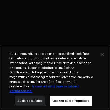
egyéniségek,
különböző
álmokkal,
vágyakkal, de egy
dolog biztosan
összetartja őket:
imádják ahol élnek,
a fővárost,
Budapestet!Az
Sütiket használunk az oldalunk megfelelő működésének
epizódokban a
biztosításához, a tartalmak és hirdetések személyre
szereplők
szabásához, közösségi média funkciók felkínálásához és
az oldalunk látogatottságának elemzéséhez.
mindennapjai
Oldalhasználattal kapcsolatos információkat is
láthatók, non-stop
megosztunk a közösségi média területén tevékenykedő, a
követve az
hirdetési és elemzési szolgáltatásokat nyújtó
eseményeket.
partnereinkkel.
A cookie (süti) tájékoztatóért
kattintson ide.
Fellángolások,
vonzódások, igaz
Sütik beállítása
Összes süti elfogadása
szerelmek,