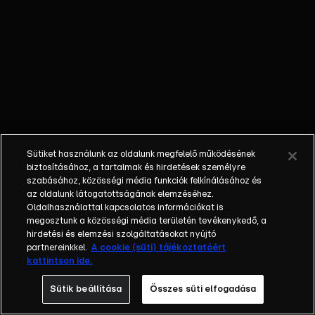
egyéniségek,
különböző
álmokkal,
vágyakkal, de egy
dolog biztosan
összetartja őket:
imádják ahol élnek,
a fővárost,
Budapestet!Az
Sütiket használunk az oldalunk megfelelő működésének
epizódokban a
biztosításához, a tartalmak és hirdetések személyre
szereplők
szabásához, közösségi média funkciók felkínálásához és
az oldalunk látogatottságának elemzéséhez.
mindennapjai
Oldalhasználattal kapcsolatos információkat is
láthatók, non-stop
megosztunk a közösségi média területén tevékenykedő, a
követve az
hirdetési és elemzési szolgáltatásokat nyújtó
eseményeket.
partnereinkkel.
A cookie (süti) tájékoztatóért
kattintson ide.
Fellángolások,
vonzódások, igaz
Sütik beállítása
Összes süti elfogadása
szerelmek,