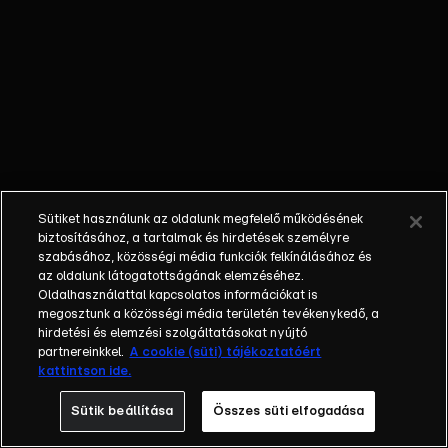
egyéniségek,
különböző
álmokkal,
vágyakkal, de egy
dolog biztosan
összetartja őket:
imádják ahol élnek,
a fővárost,
Budapestet!Az
Sütiket használunk az oldalunk megfelelő működésének
epizódokban a
biztosításához, a tartalmak és hirdetések személyre
szereplők
szabásához, közösségi média funkciók felkínálásához és
az oldalunk látogatottságának elemzéséhez.
mindennapjai
Oldalhasználattal kapcsolatos információkat is
láthatók, non-stop
megosztunk a közösségi média területén tevékenykedő, a
követve az
hirdetési és elemzési szolgáltatásokat nyújtó
eseményeket.
partnereinkkel.
A cookie (süti) tájékoztatóért
kattintson ide.
Fellángolások,
vonzódások, igaz
Sütik beállítása
Összes süti elfogadása
szerelmek,