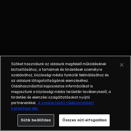
egyéniségek,
különböző
álmokkal,
vágyakkal, de egy
dolog biztosan
összetartja őket:
imádják ahol élnek,
a fővárost,
Budapestet!Az
Sütiket használunk az oldalunk megfelelő működésének
epizódokban a
biztosításához, a tartalmak és hirdetések személyre
szereplők
szabásához, közösségi média funkciók felkínálásához és
az oldalunk látogatottságának elemzéséhez.
mindennapjai
Oldalhasználattal kapcsolatos információkat is
láthatók, non-stop
megosztunk a közösségi média területén tevékenykedő, a
követve az
hirdetési és elemzési szolgáltatásokat nyújtó
eseményeket.
partnereinkkel.
A cookie (süti) tájékoztatóért
kattintson ide.
Fellángolások,
vonzódások, igaz
Sütik beállítása
Összes süti elfogadása
szerelmek,