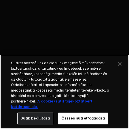
egyéniségek,
különböző
álmokkal,
vágyakkal, de egy
dolog biztosan
összetartja őket:
imádják ahol élnek,
a fővárost,
Budapestet!Az
Sütiket használunk az oldalunk megfelelő működésének
epizódokban a
biztosításához, a tartalmak és hirdetések személyre
szereplők
szabásához, közösségi média funkciók felkínálásához és
az oldalunk látogatottságának elemzéséhez.
mindennapjai
Oldalhasználattal kapcsolatos információkat is
láthatók, non-stop
megosztunk a közösségi média területén tevékenykedő, a
követve az
hirdetési és elemzési szolgáltatásokat nyújtó
eseményeket.
partnereinkkel.
A cookie (süti) tájékoztatóért
kattintson ide.
Fellángolások,
vonzódások, igaz
Sütik beállítása
Összes süti elfogadása
szerelmek,