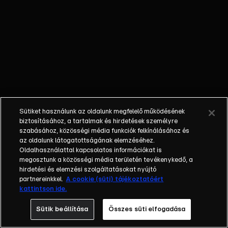
egyéniségek,
különböző
álmokkal,
vágyakkal, de egy
dolog biztosan
összetartja őket:
imádják ahol élnek,
a fővárost,
Budapestet!Az
Sütiket használunk az oldalunk megfelelő működésének
epizódokban a
biztosításához, a tartalmak és hirdetések személyre
szereplők
szabásához, közösségi média funkciók felkínálásához és
az oldalunk látogatottságának elemzéséhez.
mindennapjai
Oldalhasználattal kapcsolatos információkat is
láthatók, non-stop
megosztunk a közösségi média területén tevékenykedő, a
követve az
hirdetési és elemzési szolgáltatásokat nyújtó
eseményeket.
partnereinkkel.
A cookie (süti) tájékoztatóért
kattintson ide.
Fellángolások,
vonzódások, igaz
Sütik beállítása
Összes süti elfogadása
szerelmek,