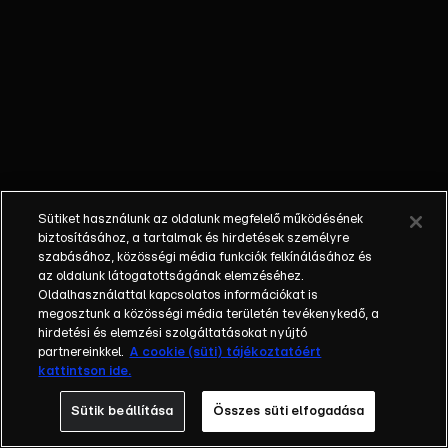
egyéniségek,
különböző
álmokkal,
vágyakkal, de egy
dolog biztosan
összetartja őket:
imádják ahol élnek,
a fővárost,
Budapestet!Az
Sütiket használunk az oldalunk megfelelő működésének
epizódokban a
biztosításához, a tartalmak és hirdetések személyre
szereplők
szabásához, közösségi média funkciók felkínálásához és
az oldalunk látogatottságának elemzéséhez.
mindennapjai
Oldalhasználattal kapcsolatos információkat is
láthatók, non-stop
megosztunk a közösségi média területén tevékenykedő, a
követve az
hirdetési és elemzési szolgáltatásokat nyújtó
eseményeket.
partnereinkkel.
A cookie (süti) tájékoztatóért
kattintson ide.
Fellángolások,
vonzódások, igaz
Sütik beállítása
Összes süti elfogadása
szerelmek,