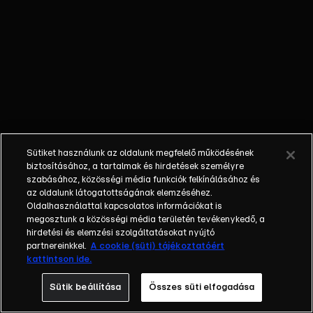
egyéniségek,
különböző
álmokkal,
vágyakkal, de egy
dolog biztosan
összetartja őket:
imádják ahol élnek,
a fővárost,
Budapestet!Az
Sütiket használunk az oldalunk megfelelő működésének
epizódokban a
biztosításához, a tartalmak és hirdetések személyre
szereplők
szabásához, közösségi média funkciók felkínálásához és
az oldalunk látogatottságának elemzéséhez.
mindennapjai
Oldalhasználattal kapcsolatos információkat is
láthatók, non-stop
megosztunk a közösségi média területén tevékenykedő, a
követve az
hirdetési és elemzési szolgáltatásokat nyújtó
eseményeket.
partnereinkkel.
A cookie (süti) tájékoztatóért
kattintson ide.
Fellángolások,
vonzódások, igaz
Sütik beállítása
Összes süti elfogadása
szerelmek,