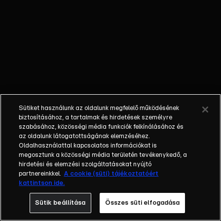
egyéniségek,
különböző
álmokkal,
vágyakkal, de egy
dolog biztosan
összetartja őket:
imádják ahol élnek,
a fővárost,
Budapestet!Az
Sütiket használunk az oldalunk megfelelő működésének
epizódokban a
biztosításához, a tartalmak és hirdetések személyre
szereplők
szabásához, közösségi média funkciók felkínálásához és
az oldalunk látogatottságának elemzéséhez.
mindennapjai
Oldalhasználattal kapcsolatos információkat is
láthatók, non-stop
megosztunk a közösségi média területén tevékenykedő, a
követve az
hirdetési és elemzési szolgáltatásokat nyújtó
eseményeket.
partnereinkkel.
A cookie (süti) tájékoztatóért
kattintson ide.
Fellángolások,
vonzódások, igaz
Sütik beállítása
Összes süti elfogadása
szerelmek,