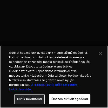
egyéniségek,
különböző
álmokkal,
vágyakkal, de egy
dolog biztosan
összetartja őket:
imádják ahol élnek,
a fővárost,
Budapestet!Az
Sütiket használunk az oldalunk megfelelő működésének
epizódokban a
biztosításához, a tartalmak és hirdetések személyre
szereplők
szabásához, közösségi média funkciók felkínálásához és
az oldalunk látogatottságának elemzéséhez.
mindennapjai
Oldalhasználattal kapcsolatos információkat is
láthatók, non-stop
megosztunk a közösségi média területén tevékenykedő, a
követve az
hirdetési és elemzési szolgáltatásokat nyújtó
eseményeket.
partnereinkkel.
A cookie (süti) tájékoztatóért
kattintson ide.
Fellángolások,
vonzódások, igaz
Sütik beállítása
Összes süti elfogadása
szerelmek,