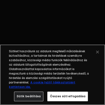
egyéniségek,
különböző
álmokkal,
vágyakkal, de egy
dolog biztosan
összetartja őket:
imádják ahol élnek,
a fővárost,
Budapestet!Az
Sütiket használunk az oldalunk megfelelő működésének
epizódokban a
biztosításához, a tartalmak és hirdetések személyre
szereplők
szabásához, közösségi média funkciók felkínálásához és
az oldalunk látogatottságának elemzéséhez.
mindennapjai
Oldalhasználattal kapcsolatos információkat is
láthatók, non-stop
megosztunk a közösségi média területén tevékenykedő, a
követve az
hirdetési és elemzési szolgáltatásokat nyújtó
eseményeket.
partnereinkkel.
A cookie (süti) tájékoztatóért
kattintson ide.
Fellángolások,
vonzódások, igaz
Sütik beállítása
Összes süti elfogadása
szerelmek,