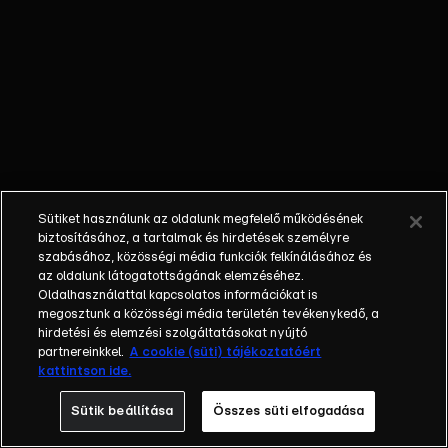
egyéniségek,
különböző
álmokkal,
vágyakkal, de egy
dolog biztosan
összetartja őket:
imádják ahol élnek,
a fővárost,
Budapestet!Az
Sütiket használunk az oldalunk megfelelő működésének
epizódokban a
biztosításához, a tartalmak és hirdetések személyre
szereplők
szabásához, közösségi média funkciók felkínálásához és
az oldalunk látogatottságának elemzéséhez.
mindennapjai
Oldalhasználattal kapcsolatos információkat is
láthatók, non-stop
megosztunk a közösségi média területén tevékenykedő, a
követve az
hirdetési és elemzési szolgáltatásokat nyújtó
eseményeket.
partnereinkkel.
A cookie (süti) tájékoztatóért
kattintson ide.
Fellángolások,
vonzódások, igaz
Sütik beállítása
Összes süti elfogadása
szerelmek,