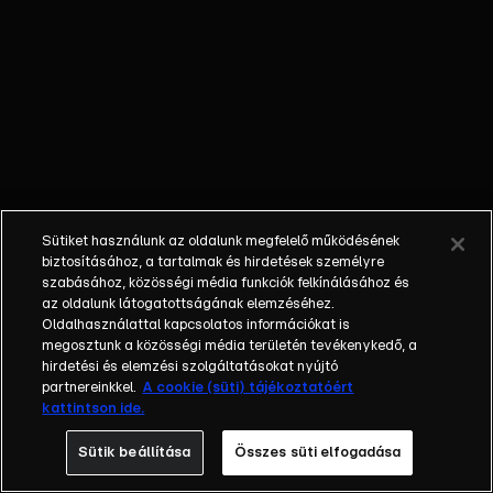
elalél, amikor
látja, hogy a lány
valóban egy
szépség. A
család ünnepli a
párt és Lali a
mennyországban
érzi magát,
miközben
Sütiket használunk az oldalunk megfelelő működésének
Gábornak tele
biztosításához, a tartalmak és hirdetések személyre
van a hócipője a
szabásához, közösségi média funkciók felkínálásához és
az oldalunk látogatottságának elemzéséhez.
melóval a farmon.
Oldalhasználattal kapcsolatos információkat is
Zsófi döbbenten
megosztunk a közösségi média területén tevékenykedő, a
ébred Carlos
hirdetési és elemzési szolgáltatásokat nyújtó
oldalán, és
partnereinkkel.
A cookie (süti) tájékoztatóért
kattintson ide.
semmiképp sem
szeretné
Sütik beállítása
Összes süti elfogadása
meggyónni