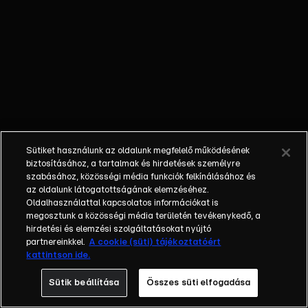
Szlovákiában
látogatásával
meglepje. De a
kirándulás már
a kezdetektől
fogva
sikertelenségek
sorozata.
Amikor
Sütiket használunk az oldalunk megfelelő működésének
eltévednek,
biztosításához, a tartalmak és hirdetések személyre
Gábor pihenőt
szabásához, közösségi média funkciók felkínálásához és
az oldalunk látogatottságának elemzéséhez.
akar tartani. De
Oldalhasználattal kapcsolatos információkat is
a fogadóban
megosztunk a közösségi média területén tevékenykedő, a
Lali nem
hirdetési és elemzési szolgáltatásokat nyújtó
megfelelően
partnereinkkel.
A cookie (süti) tájékoztatóért
kattintson ide.
viselkedik így
helyi lakosokkal
Sütik beállítása
Összes süti elfogadása
kerül