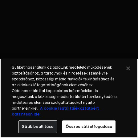
egyéniségek,
különböző
álmokkal,
vágyakkal, de egy
dolog biztosan
összetartja őket:
imádják ahol élnek,
a fővárost,
Budapestet!Az
Sütiket használunk az oldalunk megfelelő működésének
epizódokban a
biztosításához, a tartalmak és hirdetések személyre
szereplők
szabásához, közösségi média funkciók felkínálásához és
az oldalunk látogatottságának elemzéséhez.
mindennapjai
Oldalhasználattal kapcsolatos információkat is
láthatók, non-stop
megosztunk a közösségi média területén tevékenykedő, a
követve az
hirdetési és elemzési szolgáltatásokat nyújtó
eseményeket.
partnereinkkel.
A cookie (süti) tájékoztatóért
kattintson ide.
Fellángolások,
vonzódások, igaz
Sütik beállítása
Összes süti elfogadása
szerelmek,