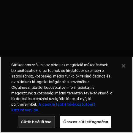
Különböző
egyéniségek,
különböző
álmokkal,
vágyakkal, de
egy dolog
biztosan
összetartja
őket: imádják
Sütiket használunk az oldalunk megfelelő működésének
ahol élnek, a
biztosításához, a tartalmak és hirdetések személyre
fővárost,
szabásához, közösségi média funkciók felkínálásához és
az oldalunk látogatottságának elemzéséhez.
Budapestet! Az
Oldalhasználattal kapcsolatos információkat is
epizódokban a
megosztunk a közösségi média területén tevékenykedő, a
szereplők
hirdetési és elemzési szolgáltatásokat nyújtó
mindennapjai
partnereinkkel.
A cookie (süti) tájékoztatóért
kattintson ide.
láthatók, non-
stop követve
Sütik beállítása
Összes süti elfogadása
az