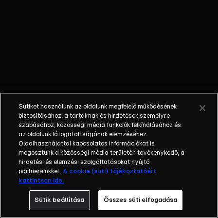
egyéniségek,
különböző
álmokkal,
vágyakkal, de egy
dolog biztosan
összetartja őket:
imádják ahol élnek,
a fővárost,
Budapestet!Az
Sütiket használunk az oldalunk megfelelő működésének
epizódokban a
biztosításához, a tartalmak és hirdetések személyre
szereplők
szabásához, közösségi média funkciók felkínálásához és
az oldalunk látogatottságának elemzéséhez.
mindennapjai
Oldalhasználattal kapcsolatos információkat is
láthatók, non-stop
megosztunk a közösségi média területén tevékenykedő, a
követve az
hirdetési és elemzési szolgáltatásokat nyújtó
eseményeket.
partnereinkkel.
A cookie (süti) tájékoztatóért
kattintson ide.
Fellángolások,
vonzódások, igaz
Sütik beállítása
Összes süti elfogadása
szerelmek,