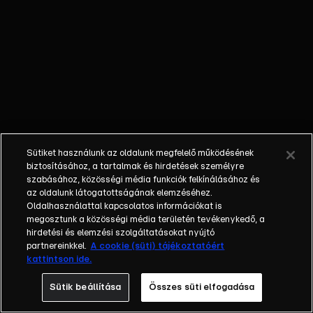
megkeresse a
kincset, ami
nem is olyan
egyszerű.
Sütiket használunk az oldalunk megfelelő működésének
biztosításához, a tartalmak és hirdetések személyre
szabásához, közösségi média funkciók felkínálásához és
az oldalunk látogatottságának elemzéséhez.
Oldalhasználattal kapcsolatos információkat is
megosztunk a közösségi média területén tevékenykedő, a
hirdetési és elemzési szolgáltatásokat nyújtó
partnereinkkel.
A cookie (süti) tájékoztatóért
kattintson ide.
Sütik beállítása
Összes süti elfogadása