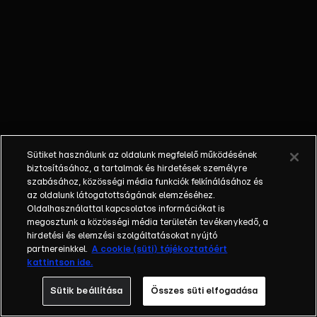
a kertre kell
vigyáznia, így
ott kezdenek el
lovagosat
játszani. Edmond
és Lucy
szigorúan figyelik
a veteményesbe
tévedő
Sütiket használunk az oldalunk megfelelő működésének
rovarokat,
biztosításához, a tartalmak és hirdetések személyre
állatokat, és
szabásához, közösségi média funkciók felkínálásához és
az oldalunk látogatottságának elemzéséhez.
mindenkit
Oldalhasználattal kapcsolatos információkat is
elüldöznek, míg
megosztunk a közösségi média területén tevékenykedő, a
meg nem tudják,
hirdetési és elemzési szolgáltatásokat nyújtó
hogy bizony
partnereinkkel.
A cookie (süti) tájékoztatóért
kattintson ide.
ebben a kertben
mindenkinek
Sütik beállítása
Összes süti elfogadása
szerepe van.