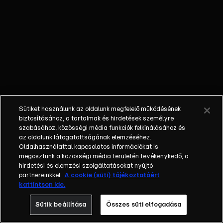
tudniuk kell,
hogy melyik
mag milyen
növényhez
tartozik. Az
erdő többi
lakója segít
nekik, hogy
boldoguljanak.
Sütiket használunk az oldalunk megfelelő működésének
biztosításához, a tartalmak és hirdetések személyre
szabásához, közösségi média funkciók felkínálásához és
az oldalunk látogatottságának elemzéséhez.
Oldalhasználattal kapcsolatos információkat is
megosztunk a közösségi média területén tevékenykedő, a
hirdetési és elemzési szolgáltatásokat nyújtó
partnereinkkel.
A cookie (süti) tájékoztatóért
kattintson ide.
Sütik beállítása
Összes süti elfogadása