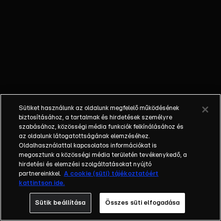
kerül Vilmos
és Margit
néni rég
várt
randevújára,
a
Szappanos
családhoz
pedig
Sütiket használunk az oldalunk megfelelő működésének
István atya
biztosításához, a tartalmak és hirdetések személyre
állít be egy
szabásához, közösségi média funkciók felkínálásához és
az oldalunk látogatottságának elemzéséhez.
furcsa
Oldalhasználattal kapcsolatos információkat is
kéréssel.
megosztunk a közösségi média területén tevékenykedő, a
Zsóka vajon
hirdetési és elemzési szolgáltatásokat nyújtó
mit hámoz ki
partnereinkkel.
A cookie (süti) tájékoztatóért
kattintson ide.
a sebesült
Dándi
Sütik beállítása
Összes süti elfogadása
lázálmaiból?