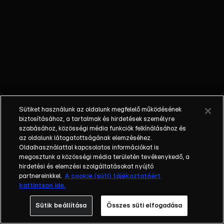
Kristófnak.
Nándi bezavar
Mónika és Józsi
randevúján.
Subicz felveszi
Dándit
testőrnek,
annyira fél a
fenyegető
Sütiket használunk az oldalunk megfelelő működésének
levél miatt. Tibi
biztosításához, a tartalmak és hirdetések személyre
megpróbálja
szabásához, közösségi média funkciók felkínálásához és
az oldalunk látogatottságának elemzéséhez.
rávenni a
Oldalhasználattal kapcsolatos információkat is
kecskéket,
megosztunk a közösségi média területén tevékenykedő, a
hogy újra
hirdetési és elemzési szolgáltatásokat nyújtó
egyenek, és
partnereinkkel.
A cookie (süti) tájékoztatóért
kattintson ide.
közben
váratlan
Sütik beállítása
Összes süti elfogadása
felfedezést