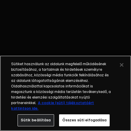
sokan
menekülnek,
mások viszont
ellenállnak. Míg
Sándorék ki
akarják deríteni,
mi az igazság a
vízzel
kapcsolatban,
Sütiket használunk az oldalunk megfelelő működésének
addig Subicz
biztosításához, a tartalmak és hirdetések személyre
ügyeskedésre
szabásához, közösségi média funkciók felkínálásához és
az oldalunk látogatottságának elemzéséhez.
használja a
Oldalhasználattal kapcsolatos információkat is
pánikot, a
megosztunk a közösségi média területén tevékenykedő, a
Szappanosok
hirdetési és elemzési szolgáltatásokat nyújtó
cselhez
partnereinkkel.
A cookie (süti) tájékoztatóért
kattintson ide.
folyamodnak,
hogy a házban
Sütik beállítása
Összes süti elfogadása
maradhassanak,