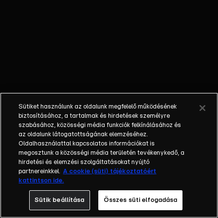
de nem
minden jön
úgy össze,
ahogy azt
Anikó
elképzelte.
Furcsa
csomag
érkezik a
Sütiket használunk az oldalunk megfelelő működésének
panzióba,
biztosításához, a tartalmak és hirdetések személyre
amiről rögtön
szabásához, közösségi média funkciók felkínálásához és
az oldalunk látogatottságának elemzéséhez.
többen
Oldalhasználattal kapcsolatos információkat is
megállapítják,
megosztunk a közösségi média területén tevékenykedő, a
hogy
hirdetési és elemzési szolgáltatásokat nyújtó
alighanem
partnereinkkel.
A cookie (süti) tájékoztatóért
kattintson ide.
bomba. Kata
és Dani
Sütik beállítása
Összes süti elfogadása
otthonának