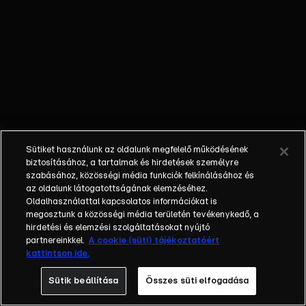
Kálmán
bácsi háza
előtt…
Sütiket használunk az oldalunk megfelelő működésének
biztosításához, a tartalmak és hirdetések személyre
szabásához, közösségi média funkciók felkínálásához és
az oldalunk látogatottságának elemzéséhez.
Oldalhasználattal kapcsolatos információkat is
megosztunk a közösségi média területén tevékenykedő, a
hirdetési és elemzési szolgáltatásokat nyújtó
partnereinkkel.
A cookie (süti) tájékoztatóért
kattintson ide.
Sütik beállítása
Összes süti elfogadása