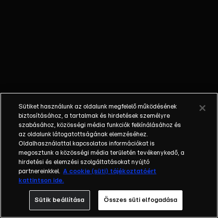
sárkányok ismét
akcióba lépnek,
miközben Vilmos
videós
karatebemutatója
egész másképp
alakul, mint
tervezte.
Sütiket használunk az oldalunk megfelelő működésének
biztosításához, a tartalmak és hirdetések személyre
szabásához, közösségi média funkciók felkínálásához és
az oldalunk látogatottságának elemzéséhez.
Oldalhasználattal kapcsolatos információkat is
megosztunk a közösségi média területén tevékenykedő, a
hirdetési és elemzési szolgáltatásokat nyújtó
partnereinkkel.
A cookie (süti) tájékoztatóért
kattintson ide.
Sütik beállítása
Összes süti elfogadása