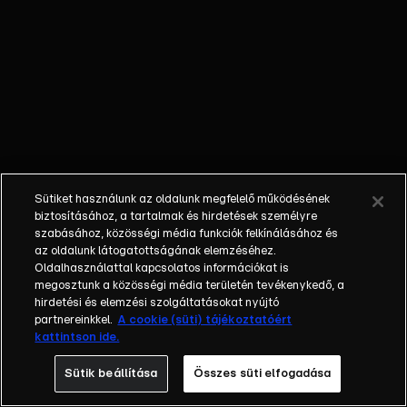
ötlettel áll
elő a falu
lakóinak
érdekében, a
Sárkányok
pedig
felébrednek
és
megindulnak
Sütiket használunk az oldalunk megfelelő működésének
Ökörapáti
biztosításához, a tartalmak és hirdetések személyre
felé.
szabásához, közösségi média funkciók felkínálásához és
az oldalunk látogatottságának elemzéséhez.
Oldalhasználattal kapcsolatos információkat is
megosztunk a közösségi média területén tevékenykedő, a
hirdetési és elemzési szolgáltatásokat nyújtó
partnereinkkel.
A cookie (süti) tájékoztatóért
kattintson ide.
Sütik beállítása
Összes süti elfogadása