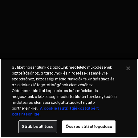
kellemes
társaságban.
Katánál
betelik a
pohár, Tibi és
Tamás pedig
sorsfordító
felfedezést
tesznek a kis
Sütiket használunk az oldalunk megfelelő működésének
házikóban.
biztosításához, a tartalmak és hirdetések személyre
szabásához, közösségi média funkciók felkínálásához és
az oldalunk látogatottságának elemzéséhez.
Oldalhasználattal kapcsolatos információkat is
megosztunk a közösségi média területén tevékenykedő, a
hirdetési és elemzési szolgáltatásokat nyújtó
partnereinkkel.
A cookie (süti) tájékoztatóért
kattintson ide.
Sütik beállítása
Összes süti elfogadása