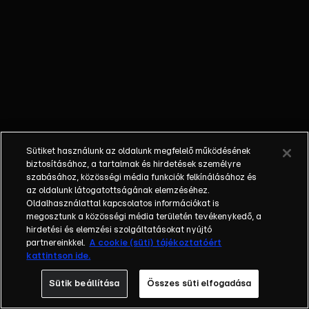
kincskeresésen
dolgoznak,
miközben új
dolgokat
fedeznek fel,
Sándor pedig
nagy tétben
játszik…
Sütiket használunk az oldalunk megfelelő működésének
biztosításához, a tartalmak és hirdetések személyre
szabásához, közösségi média funkciók felkínálásához és
az oldalunk látogatottságának elemzéséhez.
Oldalhasználattal kapcsolatos információkat is
megosztunk a közösségi média területén tevékenykedő, a
hirdetési és elemzési szolgáltatásokat nyújtó
partnereinkkel.
A cookie (süti) tájékoztatóért
kattintson ide.
Sütik beállítása
Összes süti elfogadása