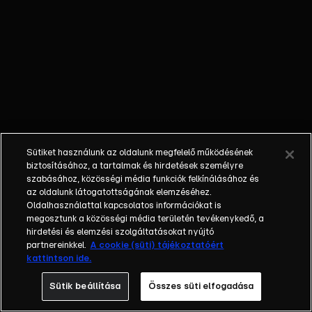
elveszít
valami nagyon
fontosat,
amiért nagy
bajba kerül,
Olga és
Renátó új
otthon után
néznek – de
Sütiket használunk az oldalunk megfelelő működésének
nem
biztosításához, a tartalmak és hirdetések személyre
akárhogyan...
szabásához, közösségi média funkciók felkínálásához és
az oldalunk látogatottságának elemzéséhez.
Oldalhasználattal kapcsolatos információkat is
megosztunk a közösségi média területén tevékenykedő, a
hirdetési és elemzési szolgáltatásokat nyújtó
partnereinkkel.
A cookie (süti) tájékoztatóért
kattintson ide.
Sütik beállítása
Összes süti elfogadása