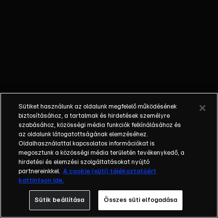
lepi meg a
lovardát,
Mónika és
Tibi pedig a
végére
akarnak járni
a dolgoknak
Marosinál,
de végül
Sütiket használunk az oldalunk megfelelő működésének
egy sokkoló
biztosításához, a tartalmak és hirdetések személyre
sokkolja le
szabásához, közösségi média funkciók felkínálásához és
az oldalunk látogatottságának elemzéséhez.
őket igazán.
Oldalhasználattal kapcsolatos információkat is
megosztunk a közösségi média területén tevékenykedő, a
hirdetési és elemzési szolgáltatásokat nyújtó
partnereinkkel.
A cookie (süti) tájékoztatóért
kattintson ide.
Sütik beállítása
Összes süti elfogadása