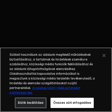
Zeusz iszik,
mégis
Terikének
lesznek
látomásai, a
polgárőröknek
pedig
váratlanul
munkájuk
Sütiket használunk az oldalunk megfelelő működésének
akad. A
biztosításához, a tartalmak és hirdetések személyre
kórházból
szabásához, közösségi média funkciók felkínálásához és
az oldalunk látogatottságának elemzéséhez.
ellopnak
Oldalhasználattal kapcsolatos információkat is
valami
megosztunk a közösségi média területén tevékenykedő, a
nagyon
hirdetési és elemzési szolgáltatásokat nyújtó
fontosat...
partnereinkkel.
A cookie (süti) tájékoztatóért
kattintson ide.
Sütik beállítása
Összes süti elfogadása