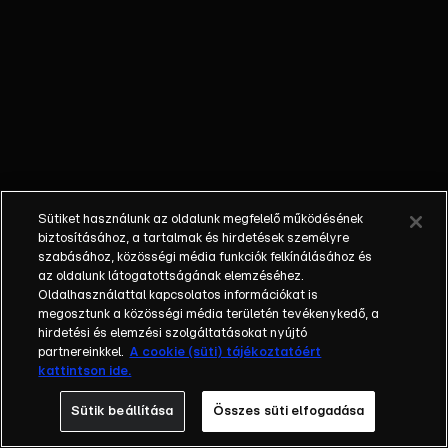
viselkedni,
Krisztián
titkos
küldetésbe
kezd
Stefivel,
Tibinek pedig
Pesten gyűlik
meg a baja a
Sütiket használunk az oldalunk megfelelő működésének
rendőrökkel.
biztosításához, a tartalmak és hirdetések személyre
Dia sötét
szabásához, közösségi média funkciók felkínálásához és
az oldalunk látogatottságának elemzéséhez.
dolgokat tud
Oldalhasználattal kapcsolatos információkat is
meg Szláven
megosztunk a közösségi média területén tevékenykedő, a
múltjáról,
hirdetési és elemzési szolgáltatásokat nyújtó
Nándi pedig
partnereinkkel.
A cookie (süti) tájékoztatóért
kattintson ide.
meglátogatja
Mónikát, de
Sütik beállítása
Összes süti elfogadása
szomorú hírt