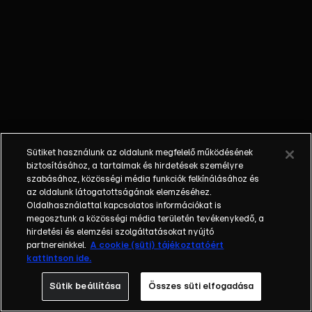
Mónika
gyanúba
kever
valakit egy
lopási
ügyben,
összeáll
egy
pókercsapat
Sütiket használunk az oldalunk megfelelő működésének
és Tibi
biztosításához, a tartalmak és hirdetések személyre
keresi a
szabásához, közösségi média funkciók felkínálásához és
az oldalunk látogatottságának elemzéséhez.
választ a
Oldalhasználattal kapcsolatos információkat is
kérdésre: aki
megosztunk a közösségi média területén tevékenykedő, a
keres, az
hirdetési és elemzési szolgáltatásokat nyújtó
vajon
partnereinkkel.
A cookie (süti) tájékoztatóért
kattintson ide.
tényleg
talál?
Sütik beállítása
Összes süti elfogadása