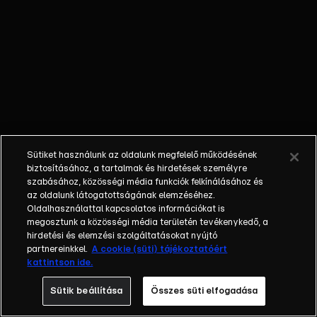
viaskodásuk
hátráltatja
őket.
Sütiket használunk az oldalunk megfelelő működésének
biztosításához, a tartalmak és hirdetések személyre
szabásához, közösségi média funkciók felkínálásához és
az oldalunk látogatottságának elemzéséhez.
Oldalhasználattal kapcsolatos információkat is
megosztunk a közösségi média területén tevékenykedő, a
hirdetési és elemzési szolgáltatásokat nyújtó
partnereinkkel.
A cookie (süti) tájékoztatóért
kattintson ide.
Sütik beállítása
Összes süti elfogadása