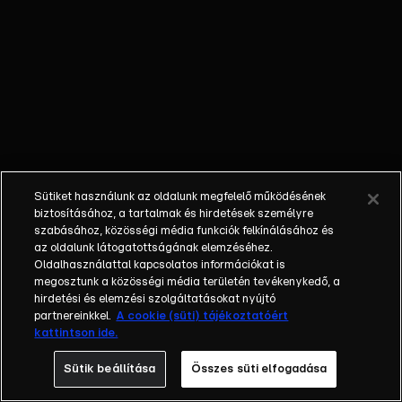
Mindeközben a
harcok a Közel-
Keleten sem
csillapodnak:
komoly harcok
folynak az iraki
Moszulért.
Szindzsárt
bekebelezi a
Sütiket használunk az oldalunk megfelelő működésének
terror
biztosításához, a tartalmak és hirdetések személyre
birodalma.
szabásához, közösségi média funkciók felkínálásához és
az oldalunk látogatottságának elemzéséhez.
Oldalhasználattal kapcsolatos információkat is
megosztunk a közösségi média területén tevékenykedő, a
hirdetési és elemzési szolgáltatásokat nyújtó
partnereinkkel.
A cookie (süti) tájékoztatóért
kattintson ide.
Sütik beállítása
Összes süti elfogadása