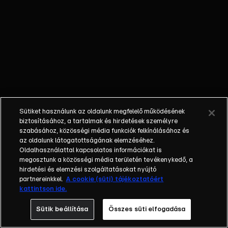
felszín alatti
vízkészletek
utánpótlása évente
kétmilliárd
köbméter.&nbsp;Az
ország különleges
turisztikai vonzereje a
világviszonylatban is
kiemelkedő
Sütiket használunk az oldalunk megfelelő működésének
jelentőségű
biztosításához, a tartalmak és hirdetések személyre
termálvízkészlet.
szabásához, közösségi média funkciók felkínálásához és
az oldalunk látogatottságának elemzéséhez.
Izland után
Oldalhasználattal kapcsolatos információkat is
Magyarországon van
megosztunk a közösségi média területén tevékenykedő, a
a legnagyobb felszíni
hirdetési és elemzési szolgáltatásokat nyújtó
termálvízkészlet a
partnereinkkel.
A cookie (süti) tájékoztatóért
kattintson ide.
világon. A
gyógyvizes
Sütik beállítása
Összes süti elfogadása
hőforrások az ország