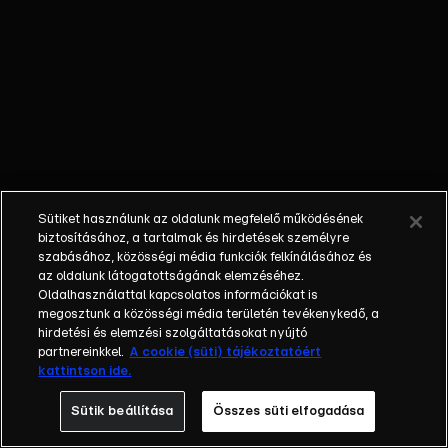
bűvészek
mutatják meg,
hogy mire
képesek. A közel
4000 jelentkezőből
42 produkció jutott
be a műsorba,
melyben a 4 tagú
zsűri (Hajós
Sütiket használunk az oldalunk megfelelő működésének
András, Hernádi
biztosításához, a tartalmak és hirdetések személyre
Judit, Pokorny Lia,
szabásához, közösségi média funkciók felkínálásához és
az oldalunk látogatottságának elemzéséhez.
Puzsért Róbert)
Oldalhasználattal kapcsolatos információkat is
és a nézők együtt
megosztunk a közösségi média területén tevékenykedő, a
döntik el, hogy ki a
hirdetési és elemzési szolgáltatásokat nyújtó
legtehetségesebb.
partnereinkkel.
A cookie (süti) tájékoztatóért
kattintson ide.
A Csillag születik
produkcióba az
Sütik beállítása
Összes süti elfogadása
ország minden