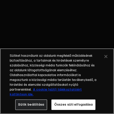
bűvészek
mutatják meg,
hogy mire
képesek. A közel
4000 jelentkezőből
42 produkció jutott
be a műsorba,
melyben a 4 tagú
zsűri (Hajós
Sütiket használunk az oldalunk megfelelő működésének
András, Hernádi
biztosításához, a tartalmak és hirdetések személyre
Judit, Pokorny Lia,
szabásához, közösségi média funkciók felkínálásához és
az oldalunk látogatottságának elemzéséhez.
Puzsért Róbert)
Oldalhasználattal kapcsolatos információkat is
és a nézők együtt
megosztunk a közösségi média területén tevékenykedő, a
döntik el, hogy ki a
hirdetési és elemzési szolgáltatásokat nyújtó
legtehetségesebb.
partnereinkkel.
A cookie (süti) tájékoztatóért
kattintson ide.
A Csillag születik
produkcióba az
Sütik beállítása
Összes süti elfogadása
ország minden