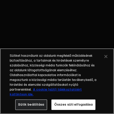
bűvészek
mutatják meg,
hogy mire
képesek. A közel
4000 jelentkezőből
42 produkció jutott
be a műsorba,
melyben a 4 tagú
zsűri (Fáy Miklós,
Sütiket használunk az oldalunk megfelelő működésének
Hernádi Judit,
biztosításához, a tartalmak és hirdetések személyre
Oroszlán Szonja,
szabásához, közösségi média funkciók felkínálásához és
az oldalunk látogatottságának elemzéséhez.
Szirtes Tamás) és
Oldalhasználattal kapcsolatos információkat is
a nézők együtt
megosztunk a közösségi média területén tevékenykedő, a
döntik el, hogy ki a
hirdetési és elemzési szolgáltatásokat nyújtó
legtehetségesebb.
partnereinkkel.
A cookie (süti) tájékoztatóért
kattintson ide.
A Csillag születik
produkcióba az
Sütik beállítása
Összes süti elfogadása
ország minden